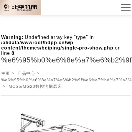
Warning
: Undefined array key "type" in
/alidata/wwwroot/hdpp.cn/wp-
content/themes/beiping/single-pro-show.php
on
line
8
%e6%95%b0%e6%8e%a7%e6%b2%9
>
>
主页
产品中心
%e6%95%b0%e6%8e%a7%e6%b2%9f%e6%a7%bd%e7%a3%
>
MCS5/MG20数控沟槽磨床