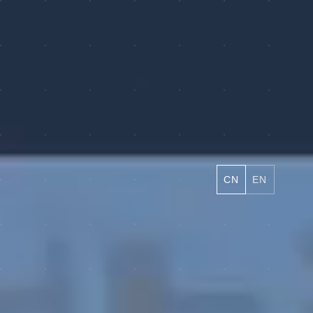
CN
EN