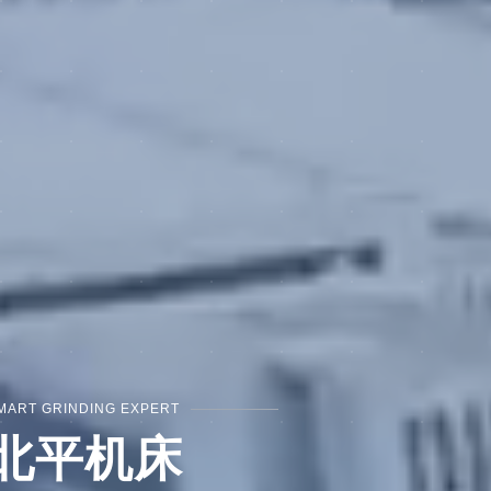
MART GRINDING EXPERT
北平机床