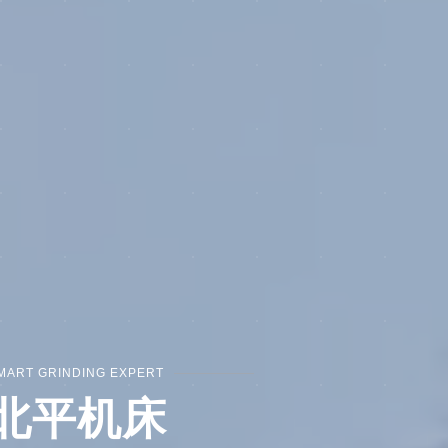
MART GRINDING EXPERT
北平机床